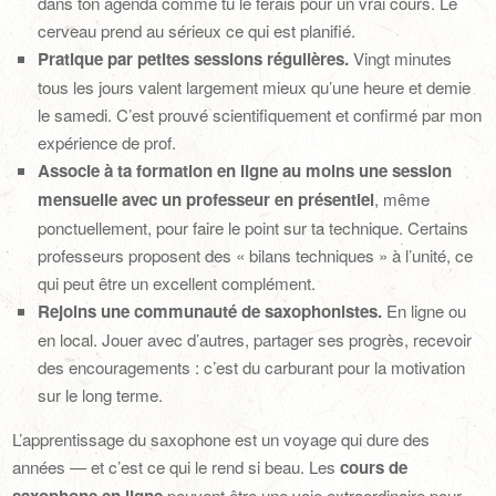
dans ton agenda comme tu le ferais pour un vrai cours. Le
cerveau prend au sérieux ce qui est planifié.
Pratique par petites sessions régulières.
Vingt minutes
tous les jours valent largement mieux qu’une heure et demie
le samedi. C’est prouvé scientifiquement et confirmé par mon
expérience de prof.
Associe à ta formation en ligne au moins une session
mensuelle avec un professeur en présentiel
, même
ponctuellement, pour faire le point sur ta technique. Certains
professeurs proposent des « bilans techniques » à l’unité, ce
qui peut être un excellent complément.
Rejoins une communauté de saxophonistes.
En ligne ou
en local. Jouer avec d’autres, partager ses progrès, recevoir
des encouragements : c’est du carburant pour la motivation
sur le long terme.
L’apprentissage du saxophone est un voyage qui dure des
années — et c’est ce qui le rend si beau. Les
cours de
peuvent être une voie extraordinaire pour