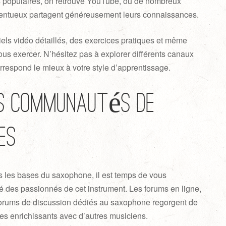
us populaires, on retrouve YouTube, où de nombreux
lentueux partagent généreusement leurs connaissances.
iels vidéo détaillés, des exercices pratiques et même
vous exercer. N’hésitez pas à explorer différents canaux
correspond le mieux à votre style d’apprentissage.
es communautés de
es
s les bases du saxophone, il est temps de vous
des passionnés de cet instrument. Les forums en ligne,
forums de discussion dédiés au saxophone regorgent de
es enrichissants avec d’autres musiciens.