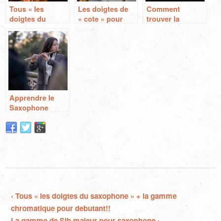
Tous « les
Les doigtes de
Comment
doigtes du
« cote » pour
trouver la
saxophone » + la
saxophone
tonalite d’un
gamme
morceau au
chromatique
saxophone
pour debutant!!
Apprendre le
Saxophone
Sopranino:
Conseils et
Formations
Pratiques
‹ Tous « les doigtes du saxophone » + la gamme
chromatique pour debutant!!
La gamme de SIb majeur pour saxophone ›