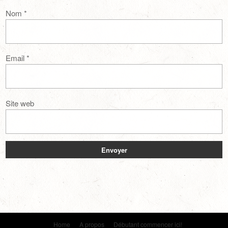
Nom
*
Email
*
Site web
Home
A propos
Débutant commencer ici!