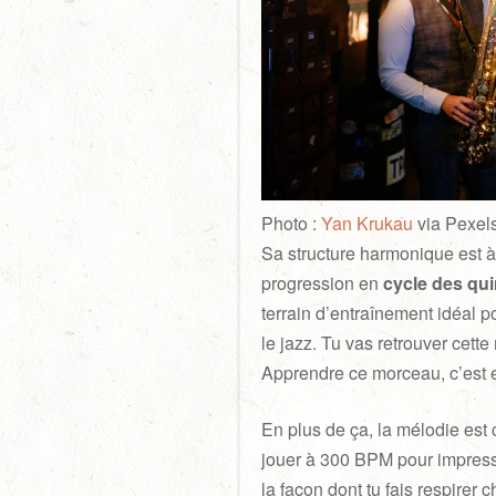
Photo :
Yan Krukau
via Pexel
Sa structure harmonique est à 
progression en
cycle des qui
terrain d’entraînement idéal
le jazz. Tu vas retrouver cet
Apprendre ce morceau, c’est e
En plus de ça, la mélodie est
jouer à 300 BPM pour impressio
la façon dont tu fais respirer 