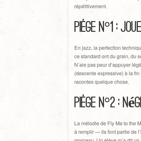
répétitivement.
Piège n°1 : jo
En jazz, la perfection techniq
ce standard ont du grain, du s
N’aie pas peur d’appuyer légèr
(descente expressive) à la fin
racontes quelque chose.
Piège n°2 : nég
La mélodie de Fly Me to the 
à remplir — ils font partie de 
morceau. Un élève m’a dit un j