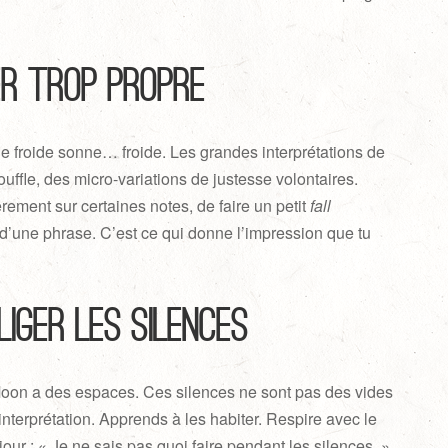
uer trop propre
ue froide sonne… froide. Les grandes interprétations de
ouffle, des micro-variations de justesse volontaires.
ement sur certaines notes, de faire un petit
fall
 d’une phrase. C’est ce qui donne l’impression que tu
liger les silences
Moon a des espaces. Ces silences ne sont pas des vides
l’interprétation. Apprends à les habiter. Respire avec le
our : « Je ne sais pas quoi faire pendant les silences. »