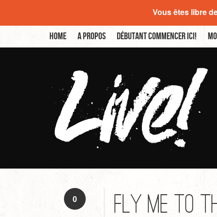
Vous êtes libre d
Home
A propos
Débutant commencer ici!
Mo
Fly Me to t
0