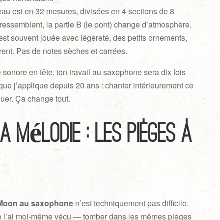
eau est en 32 mesures, divisées en 4 sections de 8
ressemblent, la partie B (le pont) change d’atmosphère.
 est souvent jouée avec légèreté, des petits ornements,
rent. Pas de notes sèches et carrées.
 sonore en tête, ton travail au saxophone sera dix fois
 que j’applique depuis 20 ans : chanter intérieurement ce
ouer. Ça change tout.
a mélodie : les pièges à
e Moon au saxophone
n’est techniquement pas difficile.
 je l’ai moi-même vécu — tomber dans les mêmes pièges