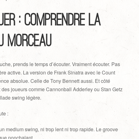
uer : comprendre la
u morceau
uche, prends le temps d’écouter. Vraiment écouter. Pas
re active. La version de Frank Sinatra avec le Count
ence absolue. Celle de Tony Bennett aussi. Et côté
 des joueurs comme Cannonball Adderley ou Stan Getz
llade swing légère.
te :
 un medium swing, ni trop lent ni trop rapide. Le groove
sque nonchalant.