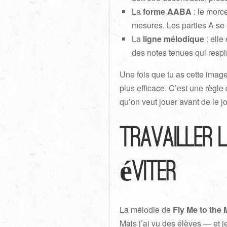
La
forme AABA
: le morc
mesures. Les parties A se 
La
ligne mélodique
: elle
des notes tenues qui respi
Une fois que tu as cette image
plus efficace. C’est une règle
qu’on veut jouer avant de le j
Travailler l
éviter
La mélodie de
Fly Me to th
Mais j’ai vu des élèves — et