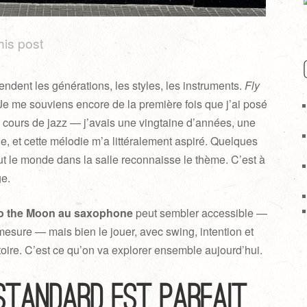
his post
endent les générations, les styles, les instruments.
Fly
. Je me souviens encore de la première fois que j’ai posé
 cours de jazz — j’avais une vingtaine d’années, une
e, et cette mélodie m’a littéralement aspiré. Quelques
ut le monde dans la salle reconnaisse le thème. C’est à
ge.
 to the Moon au saxophone
peut sembler accessible —
 mesure — mais bien le jouer, avec swing, intention et
stoire. C’est ce qu’on va explorer ensemble aujourd’hui.
 standard est parfait