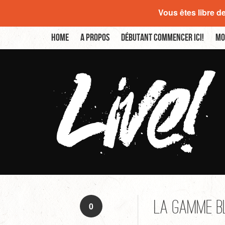
Vous êtes libre d
Home
A propos
Débutant commencer ici!
Mo
La gamme b
0