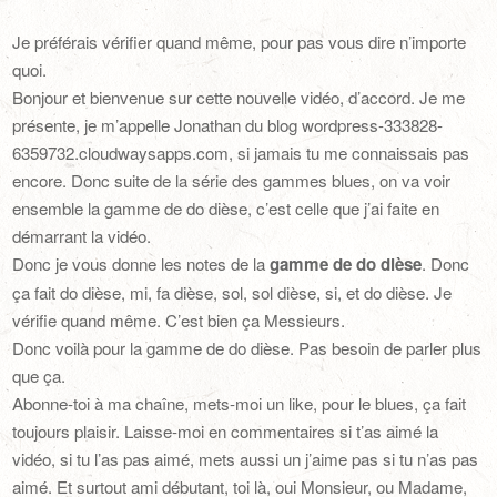
Je préférais vérifier quand même, pour pas vous dire n’importe
quoi.
Bonjour et bienvenue sur cette nouvelle vidéo, d’accord. Je me
présente, je m’appelle Jonathan du blog wordpress-333828-
6359732.cloudwaysapps.com, si jamais tu me connaissais pas
encore. Donc suite de la série des gammes blues, on va voir
ensemble la gamme de do dièse, c’est celle que j’ai faite en
démarrant la vidéo.
Donc je vous donne les notes de la
gamme de do dièse
. Donc
ça fait do dièse, mi, fa dièse, sol, sol dièse, si, et do dièse. Je
vérifie quand même. C’est bien ça Messieurs.
Donc voilà pour la gamme de do dièse. Pas besoin de parler plus
que ça.
Abonne-toi à ma chaîne, mets-moi un like, pour le blues, ça fait
toujours plaisir. Laisse-moi en commentaires si t’as aimé la
vidéo, si tu l’as pas aimé, mets aussi un j’aime pas si tu n’as pas
aimé. Et surtout ami débutant, toi là, oui Monsieur, ou Madame,