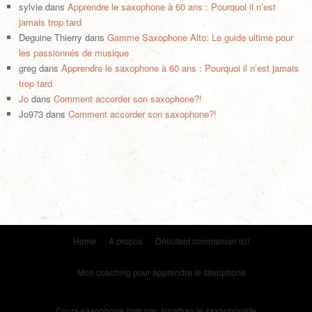
sylvie
dans
Apprendre le saxophone à 60 ans : Pourquoi il n’est
jamais trop tard
Deguine Thierry
dans
Gamme Saxophone Alto: Le guide ultime pour
les passionnés de musique
greg
dans
Apprendre le saxophone à 60 ans : Pourquoi il n’est jamais
trop tard
Jo
dans
Comment accorder son saxophone?!
Jo973
dans
Comment accorder son saxophone?!
Home
A propos
Débutant commencer ici!
Mon coaching pour apprendre le saxophone
Cours-saxophone.com
par Jonathan le saxophoniste