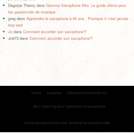
Deguine Thierry
dans
Gamme Saxophone Alto: Le guide ultime pour
les passionnés de musique
greg
dans
Apprendre le saxophone à 60 ans : Pourquoi il n’est jamais
trop tard
Jo
dans
Comment accorder son saxophone?!
Jo973
dans
Comment accorder son saxophone?!
Home
A propos
Débutant commencer ici!
Mon coaching pour apprendre le saxophone
Cours-saxophone.com
par Jonathan le saxophoniste