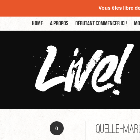
Vous êtes libre d
Home
A propos
Débutant commencer ici!
Mo
quelle-mar
0