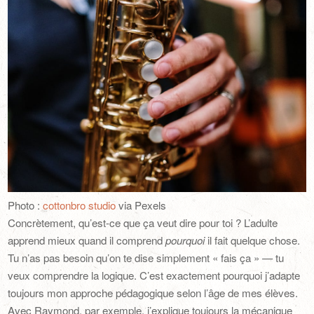
Photo :
cottonbro studio
via Pexels
Concrètement, qu’est-ce que ça veut dire pour toi ? L’adulte
apprend mieux quand il comprend
pourquoi
il fait quelque chose.
Tu n’as pas besoin qu’on te dise simplement « fais ça » — tu
veux comprendre la logique. C’est exactement pourquoi j’adapte
toujours mon approche pédagogique selon l’âge de mes élèves.
Avec Raymond, par exemple, j’explique toujours la mécanique