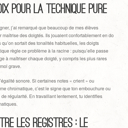
oix pour la technique pure
gner, j’ai remarqué que beaucoup de mes élèves
r maîtrise des doigtés. Ils jouaient confortablement en do
qu’on sortait des tonalités habituelles, les doigts
que règle ce problème à la racine : puisqu’elle passe
lige à maîtriser chaque doigté, y compris les plus rares
émol grave.
’égalité sonore. Si certaines notes « crient » ou
mme chromatique, c’est le signe que ton embouchure ou
e régularité. En travaillant lentement, tu identifies
matiques.
tre les registres : le