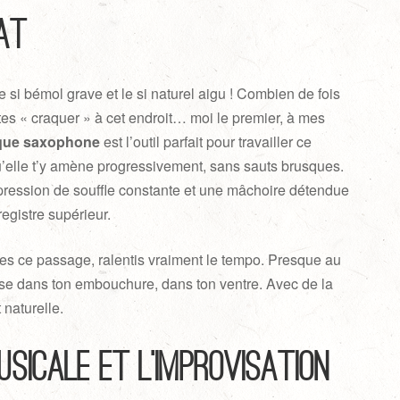
at
 si bémol grave et le si naturel aigu ! Combien de fois
es « craquer » à cet endroit… moi le premier, à mes
que saxophone
est l’outil parfait pour travailler ce
’elle t’y amène progressivement, sans sauts brusques.
pression de souffle constante et une mâchoire détendue
registre supérieur.
lles ce passage, ralentis vraiment le tempo. Presque au
sse dans ton embouchure, dans ton ventre. Avec de la
t naturelle.
usicale et l’improvisation