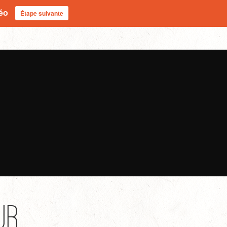
déo
Étape suivante
ur