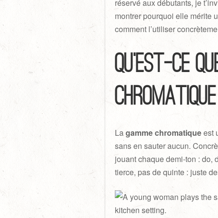
réservé aux débutants, je t’inv
montrer pourquoi elle mérite 
comment l’utiliser concrèteme
Qu’est-ce q
chromatique
La
gamme chromatique
est 
sans en sauter aucun. Concrèt
jouant chaque demi-ton : do, do#
tierce, pas de quinte : juste d