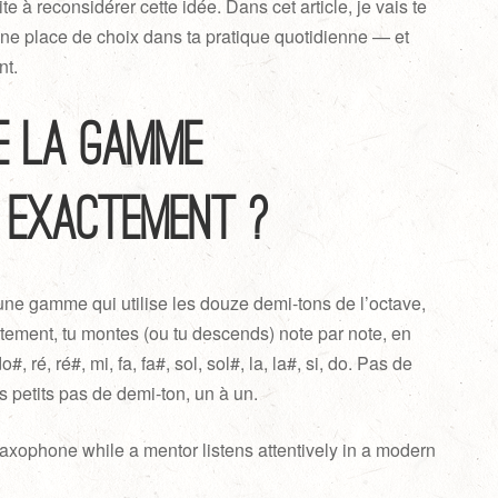
ite à reconsidérer cette idée. Dans cet article, je vais te
une place de choix dans ta pratique quotidienne — et
nt.
ue la gamme
 exactement ?
une gamme qui utilise les douze demi-tons de l’octave,
ement, tu montes (ou tu descends) note par note, en
, ré, ré#, mi, fa, fa#, sol, sol#, la, la#, si, do. Pas de
es petits pas de demi-ton, un à un.