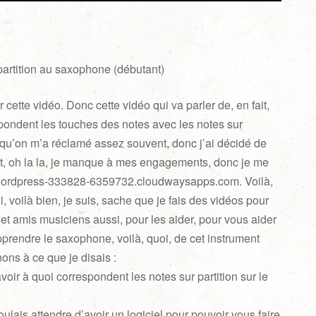
artition au saxophone (débutant)
cette vidéo. Donc cette vidéo qui va parler de, en fait,
pondent les touches des notes avec les notes sur
e qu’on m’a réclamé assez souvent, donc j’ai décidé de
ut, oh la la, je manque à mes engagements, donc je me
wordpress-333828-6359732.cloudwaysapps.com. Voilà,
, voilà bien, je suis, sache que je fais des vidéos pour
t amis musiciens aussi, pour les aider, pour vous aider
pprendre le saxophone, voilà, quoi, de cet instrument
ons à ce que je disais :
oir à quoi correspondent les notes sur partition sur le
ulais attendre d’avoir un logiciel pour pouvoir vous faire