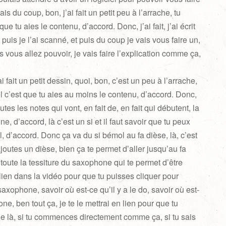
is du coup, bon, j’ai fait un petit peu à l’arrache, tu
ue tu aies le contenu, d’accord. Donc, j’ai fait, j’ai écrit
puis je l’ai scanné, et puis du coup je vais vous faire un,
s vous allez pouvoir, je vais faire l’explication comme ça,
ai fait un petit dessin, quoi, bon, c’est un peu à l’arrache,
iel c’est que tu aies au moins le contenu, d’accord. Donc,
toutes les notes qui vont, en fait de, en fait qui débutent, la
, d’accord, là c’est un si et il faut savoir que tu peux
 d’accord. Donc ça va du si bémol au fa dièse, là, c’est
 rajoutes un dièse, bien ça te permet d’aller jusqu’au fa
 toute la tessiture du saxophone qui te permet d’être
 lien dans la vidéo pour que tu puisses cliquer pour
axophone, savoir où est-ce qu’il y a le do, savoir où est-
one, ben tout ça, je te le mettrai en lien pour que tu
ue là, si tu commences directement comme ça, si tu sais