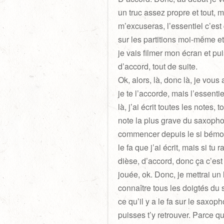
un truc assez propre et tout, ma
m’excuseras, l’essentiel c’est q
sur les partitions moi-même et 
je vais filmer mon écran et pui
d’accord, tout de suite.
Ok, alors, là, donc là, je vous 
je te l’accorde, mais l’essent
là, j’ai écrit toutes les notes, 
note la plus grave du saxophone
commencer depuis le si bémol,
le fa que j’ai écrit, mais si tu
dièse, d’accord, donc ça c’est
jouée, ok. Donc, je mettrai un
connaître tous les doigtés du s
ce qu’il y a le fa sur le saxoph
puisses t’y retrouver. Parce q