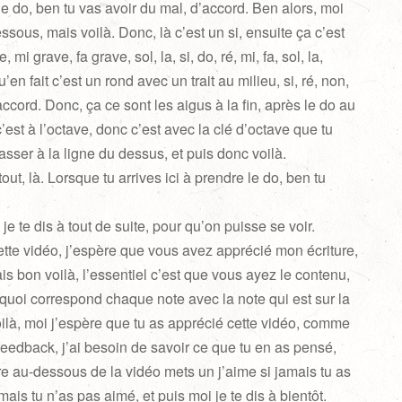
le do, ben tu vas avoir du mal, d’accord. Ben alors, moi
dessous, mais voilà. Donc, là c’est un si, ensuite ça c’est
 mi grave, fa grave, sol, la, si, do, ré, mi, fa, sol, la,
u’en fait c’est un rond avec un trait au milieu, si, ré, non,
accord. Donc, ça ce sont les aigus à la fin, après le do au
c’est à l’octave, donc c’est avec la clé d’octave que tu
asser à la ligne du dessus, et puis donc voilà.
out, là. Lorsque tu arrives ici à prendre le do, ben tu
 je te dis à tout de suite, pour qu’on puisse se voir.
cette vidéo, j’espère que vous avez apprécié mon écriture,
is bon voilà, l’essentiel c’est que vous ayez le contenu,
uoi correspond chaque note avec la note qui est sur la
oilà, moi j’espère que tu as apprécié cette vidéo, comme
 feedback, j’ai besoin de savoir ce que tu en as pensé,
 au-dessous de la vidéo mets un j’aime si jamais tu as
ais tu n’as pas aimé, et puis moi je te dis à bientôt.