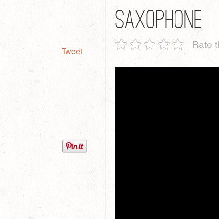
saxophone
Rate t
Tweet