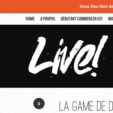
Vous êtes libre d
Home
A propos
Débutant commencer ici!
Mo
La game de 
0