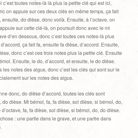
 c’est toutes notes-là là plus la petite clé qui est ici,
onc on appuie sur ces deux clés en même temps, ça fait
 ensuite, do dièse, donc voilà. Ensuite, à l’octave, on
 appuie sur cette clé-là, on poursuit donc avec le mi
ave d’en dessous, donc c’est toutes ces notes-là plus
 d’accord, ça fait fa, ensuite fa dièse, d’accord. Ensuite,
ièse, donc c’est ces trois notes plus la petite clé. Ensuite
bémol. Ensuite, le do, d’accord, et ensuite, le do dièse.
 les notes des aigus, donc c’est les clés qui sont sur le
écialement sur les notes des aigus.
nne donc, do dièse d’accord, toutes les clés sont
i, do dièse. Mi bémol, fa, fa dièse, sol dièse, si bémol, do,
d’octave, fa, fa dièse, sol dièse, si bémol, do, do dièse.
chose : une partie dans le grave, et une partie dans
.