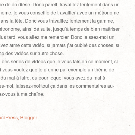
me de do dièse. Donc pareil, travaillez lentement dans un
nome, je vous conseille de travailler avec un métronome
dans la tête. Donc vous travaillez lentement la gamme,
tronome, ainsi de suite, jusqu’à temps de bien maîtriser
lus tard, vous allez me remercier. Donc laissez-moi un
ez aimé cette vidéo, si jamais j’ai oublié des choses, si
se des vidéos sur autre chose.
des séries de vidéos que je vous fais en ce moment, si
Si vous voulez que je prenne par exemple un thème de
du mal à faire, ou pour lequel vous avez du mal à
tes-moi, laissez-moi tout ça dans les commentaires au-
ez-vous à ma chaîne.