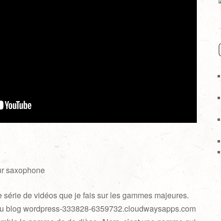
ur saxophone
e série de vidéos que je fais sur les gammes majeures.
 du blog wordpress-333828-6359732.cloudwaysapps.com