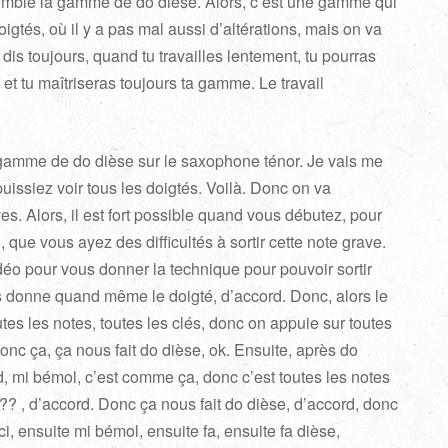
semble la gamme de do dièse. Alors, c’est une gamme qui
igtés, où il y a pas mal aussi d’altérations, mais on va
is toujours, quand tu travailles lentement, tu pourras
 et tu maîtriseras toujours ta gamme. Le travail
gamme de do dièse sur le saxophone ténor. Je vais me
issiez voir tous les doigtés. Voilà. Donc on va
s. Alors, il est fort possible quand vous débutez, pour
 que vous ayez des difficultés à sortir cette note grave.
déo pour vous donner la technique pour pouvoir sortir
s donne quand même le doigté, d’accord. Donc, alors le
utes les notes, toutes les clés, donc on appuie sur toutes
. Donc ça, ça nous fait do dièse, ok. Ensuite, après do
d, mi bémol, c’est comme ça, donc c’est toutes les notes
???? , d’accord. Donc ça nous fait do dièse, d’accord, donc
ci, ensuite mi bémol, ensuite fa, ensuite fa dièse,