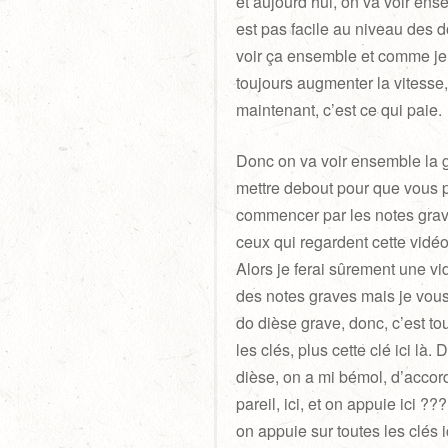
et aujourd’hui, on va voir en
est pas facile au niveau des do
voir ça ensemble et comme je d
toujours augmenter la vitesse,
maintenant, c’est ce qui paie.
Donc on va voir ensemble la 
mettre debout pour que vous pu
commencer par les notes grave
ceux qui regardent cette vidéo,
Alors je ferai sûrement une vi
des notes graves mais je vou
do dièse grave, donc, c’est to
les clés, plus cette clé ici là
dièse, on a mi bémol, d’accor
pareil, ici, et on appuie ici ?
on appuie sur toutes les clés i