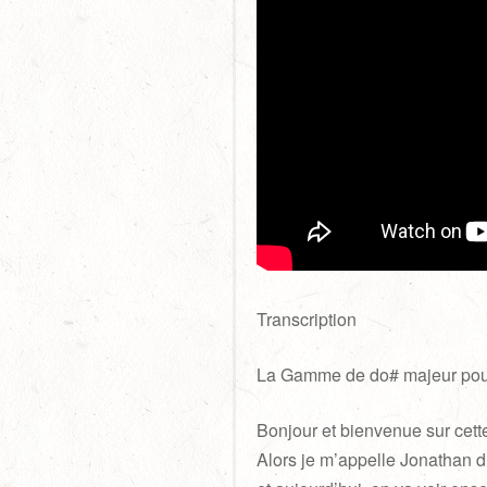
Transcription
La Gamme de do# majeur po
Bonjour et bienvenue sur cett
Alors je m’appelle Jonathan