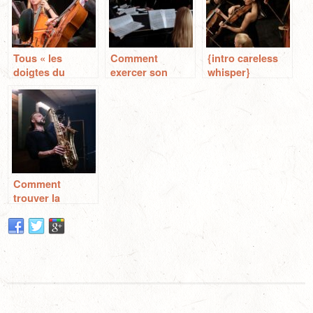
Tous « les
Comment
{intro careless
doigtes du
exercer son
whisper}
saxophone » + la
souffle?!
Comment faire
gamme
les effets
chromatique
sonores au
pour debutant!!
saxophone ?
Comment
trouver la
tonalite d’un
morceau au
saxophone