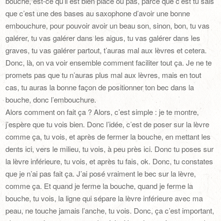
bouche, est-ce qu’il est bien placé ou pas, parce que c’est tu sais
que c’est une des bases au saxophone d’avoir une bonne
embouchure, pour pouvoir avoir un beau son, sinon, bon, tu vas
galérer, tu vas galérer dans les aigus, tu vas galérer dans les
graves, tu vas galérer partout, t’auras mal aux lèvres et cetera.
Donc, là, on va voir ensemble comment faciliter tout ça. Je ne te
promets pas que tu n’auras plus mal aux lèvres, mais en tout
cas, tu auras la bonne façon de positionner ton bec dans la
bouche, donc l’embouchure.
Alors comment on fait ça ? Alors, c’est simple : je te montre,
j’espère que tu vois bien. Donc l’idée, c’est de poser sur la lèvre
comme ça, tu vois, et après de fermer la bouche, en mettant les
dents ici, vers le milieu, tu vois, à peu près ici. Donc tu poses sur
la lèvre inférieure, tu vois, et après tu fais, ok. Donc, tu constates
que je n’ai pas fait ça. J’ai posé vraiment le bec sur la lèvre,
comme ça. Et quand je ferme la bouche, quand je ferme la
bouche, tu vois, la ligne qui sépare la lèvre inférieure avec ma
peau, ne touche jamais l’anche, tu vois. Donc, ça c’est important,