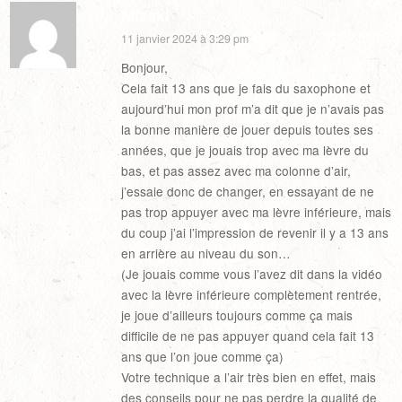
Mizaki
11 janvier 2024 à 3:29 pm
Bonjour,
Cela fait 13 ans que je fais du saxophone et
aujourd’hui mon prof m’a dit que je n’avais pas
la bonne manière de jouer depuis toutes ses
années, que je jouais trop avec ma lèvre du
bas, et pas assez avec ma colonne d’air,
j’essaie donc de changer, en essayant de ne
pas trop appuyer avec ma lèvre inférieure, mais
du coup j’ai l’impression de revenir il y a 13 ans
en arrière au niveau du son…
(Je jouais comme vous l’avez dit dans la vidéo
avec la lèvre inférieure complètement rentrée,
je joue d’ailleurs toujours comme ça mais
difficile de ne pas appuyer quand cela fait 13
ans que l’on joue comme ça)
Votre technique a l’air très bien en effet, mais
des conseils pour ne pas perdre la qualité de