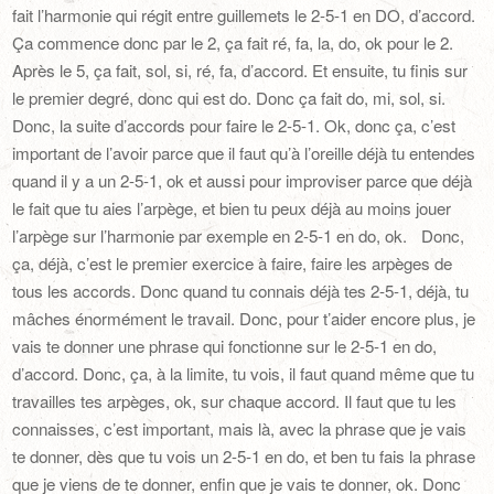
fait l’harmonie qui régit entre guillemets le 2-5-1 en DO, d’accord.
Ça commence donc par le 2, ça fait ré, fa, la, do, ok pour le 2.
Après le 5, ça fait, sol, si, ré, fa, d’accord. Et ensuite, tu finis sur
le premier degré, donc qui est do. Donc ça fait do, mi, sol, si.
Donc, la suite d’accords pour faire le 2-5-1. Ok, donc ça, c’est
important de l’avoir parce que il faut qu’à l’oreille déjà tu entendes
quand il y a un 2-5-1, ok et aussi pour improviser parce que déjà
le fait que tu aies l’arpège, et bien tu peux déjà au moins jouer
l’arpège sur l’harmonie par exemple en 2-5-1 en do, ok. Donc,
ça, déjà, c’est le premier exercice à faire, faire les arpèges de
tous les accords. Donc quand tu connais déjà tes 2-5-1, déjà, tu
mâches énormément le travail. Donc, pour t’aider encore plus, je
vais te donner une phrase qui fonctionne sur le 2-5-1 en do,
d’accord. Donc, ça, à la limite, tu vois, il faut quand même que tu
travailles tes arpèges, ok, sur chaque accord. Il faut que tu les
connaisses, c’est important, mais là, avec la phrase que je vais
te donner, dès que tu vois un 2-5-1 en do, et ben tu fais la phrase
que je viens de te donner, enfin que je vais te donner, ok. Donc