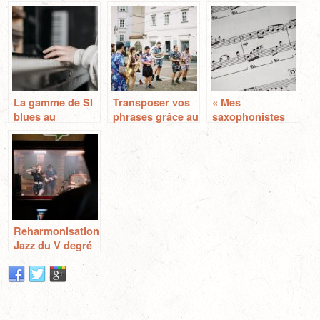
La gamme de SI
Transposer vos
« Mes
blues au
phrases grâce au
saxophonistes
saxophone!!
degrés!!
préférés »
« saxophone jazz
« michael
improvisation »
brecker »
Reharmonisation
Jazz du V degré
!! saxophone
improvisation